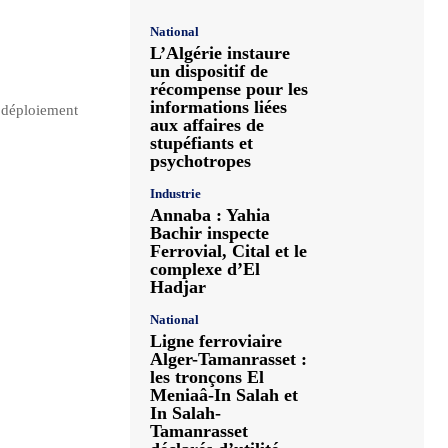
National
L’Algérie instaure
un dispositif de
récompense pour les
informations liées
e déploiement
aux affaires de
stupéfiants et
psychotropes
Industrie
Annaba : Yahia
Bachir inspecte
Ferrovial, Cital et le
complexe d’El
Hadjar
National
Ligne ferroviaire
Alger-Tamanrasset :
les tronçons El
Meniaâ-In Salah et
In Salah-
Tamanrasset