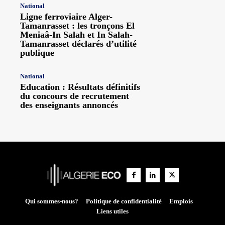
National
Ligne ferroviaire Alger-
Tamanrasset : les tronçons El
Meniaâ-In Salah et In Salah-
Tamanrasset déclarés d’utilité
publique
National
Education : Résultats définitifs
du concours de recrutement
des enseignants annoncés
Qui sommes-nous?
Politique de confidentialité
Emplois
Liens utiles