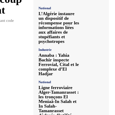
at
National
L’Algérie instaure
un dispositif de
tant code
récompense pour les
informations liées
aux affaires de
stupéfiants et
psychotropes
Industrie
Annaba : Yahia
Bachir inspecte
Ferrovial, Cital et le
complexe d’El
Hadjar
National
Ligne ferroviaire
Alger-Tamanrasset :
les tronçons El
Meniaâ-In Salah et
In Salah-
Tamanrasset