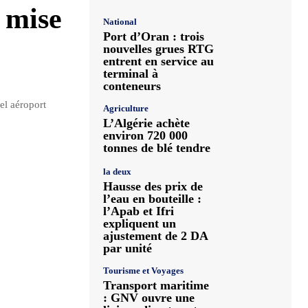
a mise
National
Port d’Oran : trois
nouvelles grues RTG
entrent en service au
terminal à
conteneurs
el aéroport
Agriculture
L’Algérie achète
environ 720 000
tonnes de blé tendre
la deux
Hausse des prix de
l’eau en bouteille :
l’Apab et Ifri
expliquent un
ajustement de 2 DA
par unité
Tourisme et Voyages
Transport maritime
: GNV ouvre une