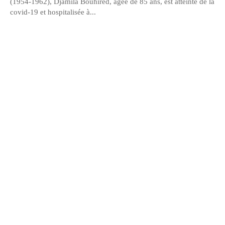
(1954-1962), Djamila Bouhired, âgée de 85 ans, est atteinte de la
covid-19 et hospitalisée à...