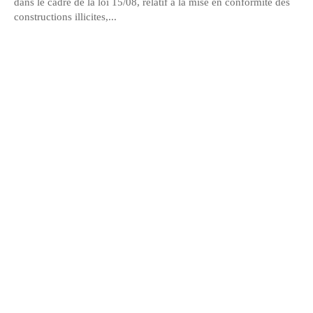
dans le cadre de la loi 15/08, relatif à la mise en conformité des
constructions illicites,...