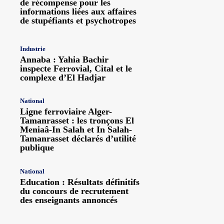
de récompense pour les
informations liées aux affaires
de stupéfiants et psychotropes
Industrie
Annaba : Yahia Bachir
inspecte Ferrovial, Cital et le
complexe d’El Hadjar
National
Ligne ferroviaire Alger-
Tamanrasset : les tronçons El
Meniaâ-In Salah et In Salah-
Tamanrasset déclarés d’utilité
publique
National
Education : Résultats définitifs
du concours de recrutement
des enseignants annoncés