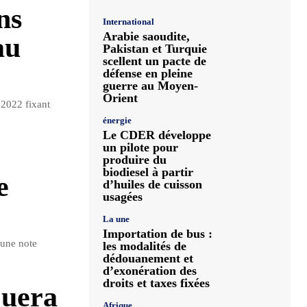
ns
International
Arabie saoudite,
au
Pakistan et Turquie
scellent un pacte de
défense en pleine
guerre au Moyen-
Orient
 2022 fixant
énergie
Le CDER développe
un pilote pour
produire du
biodiesel à partir
e
d’huiles de cuisson
usagées
La une
Importation de bus :
 une note
les modalités de
dédouanement et
d’exonération des
droits et taxes fixées
quera
Afrique