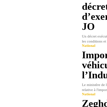
décret
d’exer
JO
Un décret exécut
les conditions et
National
Impor
véhic
l’Indu
Le ministère de l
relative à l'impor
National
Zeghd