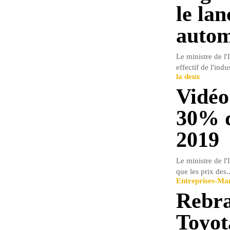
le lan
autom
Le ministre de l
effectif de l'ind
la deux
Vidéo
30% d
2019
Le ministre de l'
que les prix des..
Entreprises-M
Rebra
Toyot