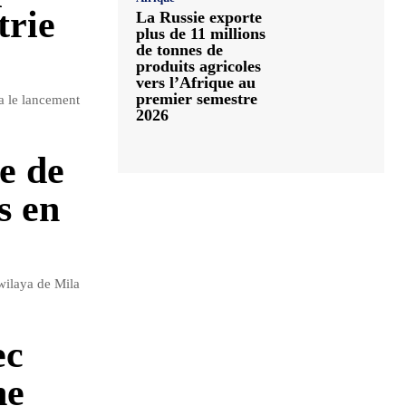
trie
La Russie exporte
plus de 11 millions
de tonnes de
produits agricoles
vers l’Afrique au
premier semestre
a le lancement
2026
e de
s en
 wilaya de Mila
ec
ne