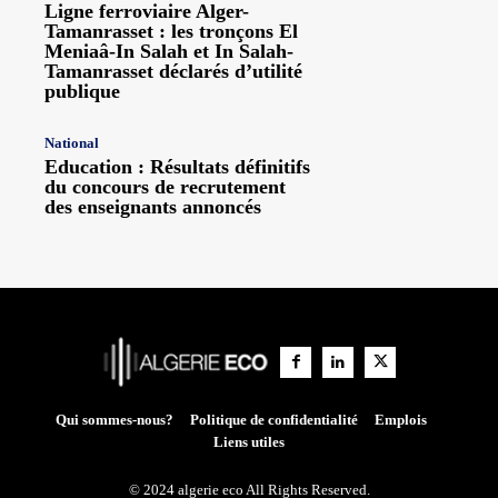
Ligne ferroviaire Alger-
Tamanrasset : les tronçons El
Meniaâ-In Salah et In Salah-
Tamanrasset déclarés d’utilité
publique
National
Education : Résultats définitifs
du concours de recrutement
des enseignants annoncés
Qui sommes-nous?
Politique de confidentialité
Emplois
Liens utiles
© 2024 algerie eco All Rights Reserved.