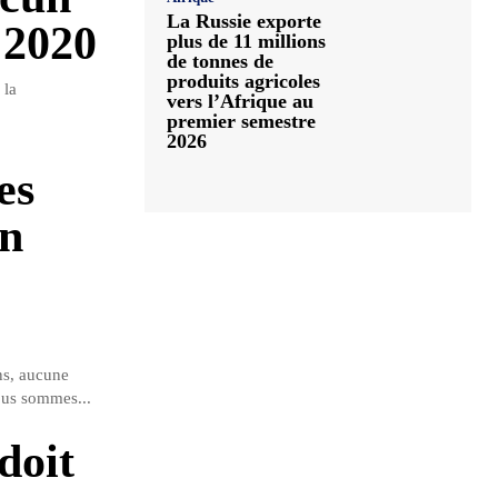
La Russie exporte
 2020
plus de 11 millions
de tonnes de
produits agricoles
 la
vers l’Afrique au
premier semestre
2026
es
on
ns, aucune
ous sommes...
doit