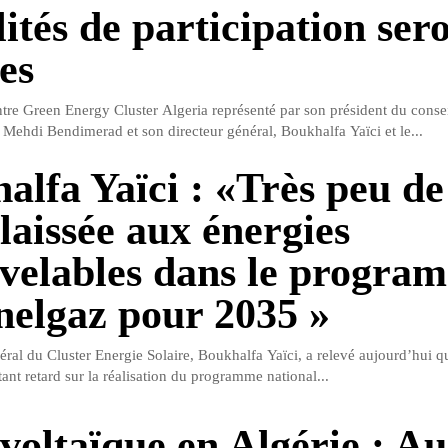
ités de participation ser
es
tre Green Energy Cluster Algeria représenté par son président du conse
, Mehdi Bendimerad et son directeur général, Boukhalfa Yaïci et le...
alfa Yaïci : «Très peu de
laissée aux énergies
velables dans le progra
nelgaz pour 2035 »
éral du Cluster Energie Solaire, Boukhalfa Yaïci, a relevé aujourd’hui q
nt retard sur la réalisation du programme national...
voltaïque en Algérie : A