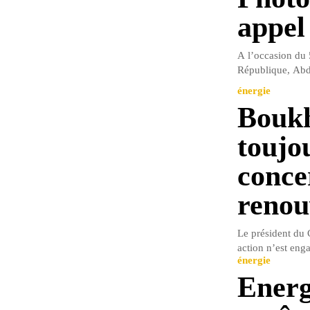
appel
A l’occasion du 5
République, Abde
énergie
Boukh
toujo
conce
renou
Le président du 
action n’est eng
énergie
Energ