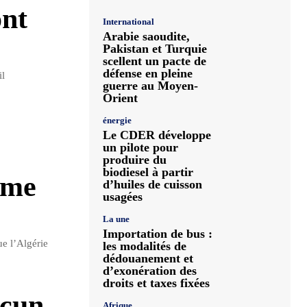
ont
International
Arabie saoudite,
Pakistan et Turquie
scellent un pacte de
défense en pleine
il
guerre au Moyen-
Orient
énergie
Le CDER développe
un pilote pour
produire du
biodiesel à partir
mme
d’huiles de cuisson
usagées
La une
Importation de bus :
ue l’Algérie
les modalités de
dédouanement et
d’exonération des
droits et taxes fixées
ucun
Afrique