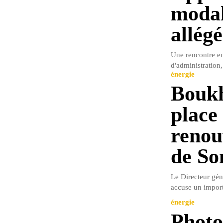
modal
allégé
Une rencontre en
d'administration
énergie
Boukh
place 
renou
de So
Le Directeur gén
accuse un importa
énergie
Photo