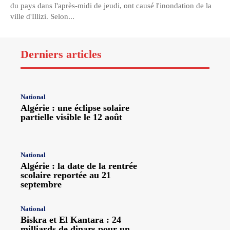
du pays dans l'après-midi de jeudi, ont causé l'inondation de la
ville d'Illizi. Selon...
Derniers articles
National
Algérie : une éclipse solaire
partielle visible le 12 août
National
Algérie : la date de la rentrée
scolaire reportée au 21
septembre
National
Biskra et El Kantara : 24
milliards de dinars pour un