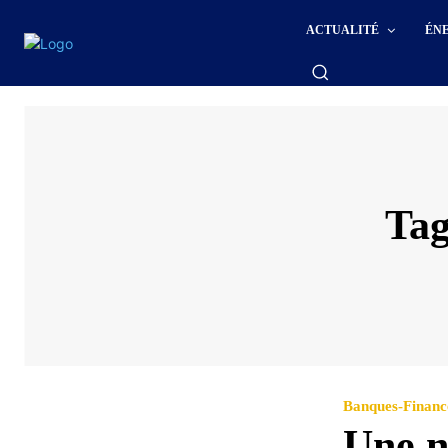
ACTUALITÉ
ÉN
Ta
Banques-Financ
Une n