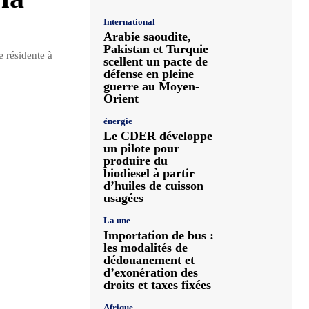
International
Arabie saoudite,
Pakistan et Turquie
 résidente à
scellent un pacte de
défense en pleine
guerre au Moyen-
Orient
énergie
Le CDER développe
un pilote pour
produire du
biodiesel à partir
d’huiles de cuisson
usagées
La une
Importation de bus :
les modalités de
dédouanement et
d’exonération des
droits et taxes fixées
Afrique