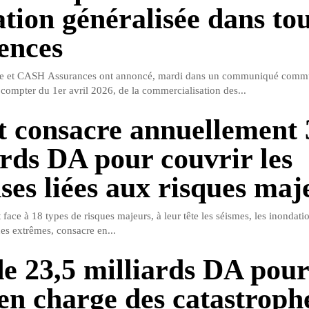
ation généralisée dans to
gences
 et CASH Assurances ont annoncé, mardi dans un communiqué commu
 compter du 1er avril 2026, de la commercialisation des...
t consacre annuellement 
ards DA pour couvrir les
ses liées aux risques maj
t face à 18 types de risques majeurs, à leur tête les séismes, les inondatio
ues extrêmes, consacre en...
de 23,5 milliards DA pour
 en charge des catastroph