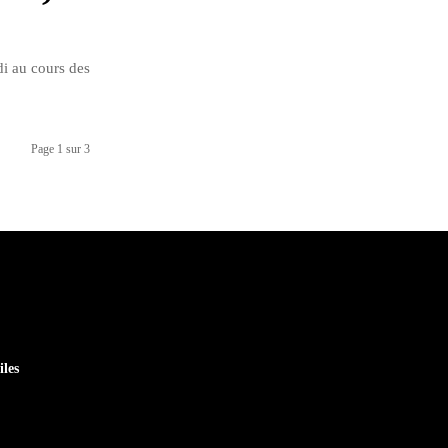
i au cours des
Page 1 sur 3
iles