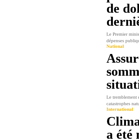
de do
derni
Le Premier mini
dépenses publiqu
National
Assur
somme
situa
Le tremblement de
catastrophes natu
International
Clima
a été 