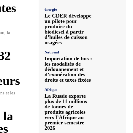
utes
énergie
Le CDER développe
un pilote pour
produire du
biodiesel à partir
n, la
d’huiles de cuisson
usagées
32
National
Importation de bus :
les modalités de
dédouanement et
d’exonération des
eurs
droits et taxes fixées
Afrique
ns et les
La Russie exporte
plus de 11 millions
de tonnes de
produits agricoles
 la
vers l’Afrique au
premier semestre
es
2026