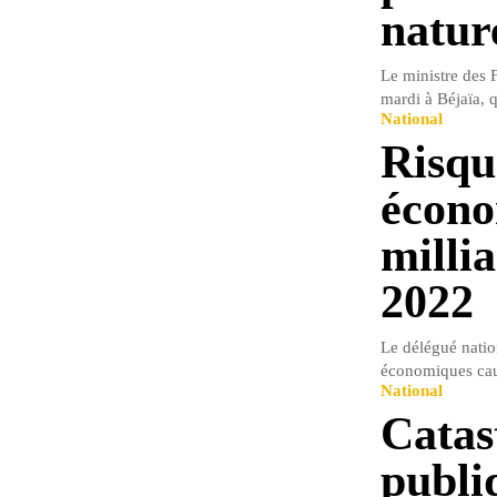
natur
Le ministre des F
mardi à Béjaïa, q
National
Risqu
écono
milli
2022
Le délégué nation
économiques caus
National
Catas
publi