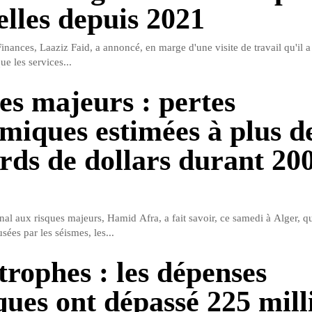
elles depuis 2021
inances, Laaziz Faid, a annoncé, en marge d'une visite de travail qu'il a
ue les services...
es majeurs : pertes
miques estimées à plus de
ards de dollars durant 20
al aux risques majeurs, Hamid Afra, a fait savoir, ce samedi à Alger, qu
ées par les séismes, les...
trophes : les dépenses
ques ont dépassé 225 mill