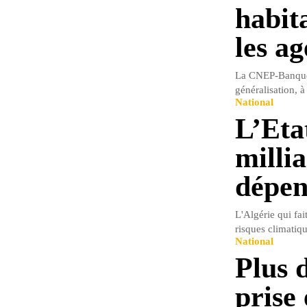
habit
les a
La CNEP-Banque
généralisation, à
National
L’Eta
milli
dépen
L'Algérie qui fai
risques climatiq
National
Plus 
prise