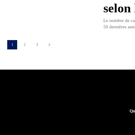
selon
Le nombre de cat
50 dernières anné
1
2
3
Qu