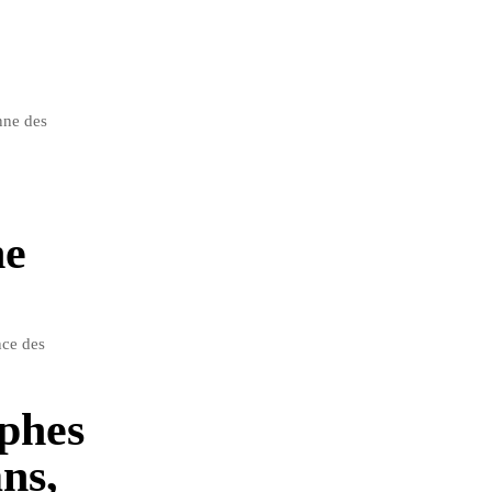
nne des
ne
nce des
ophes
ans,