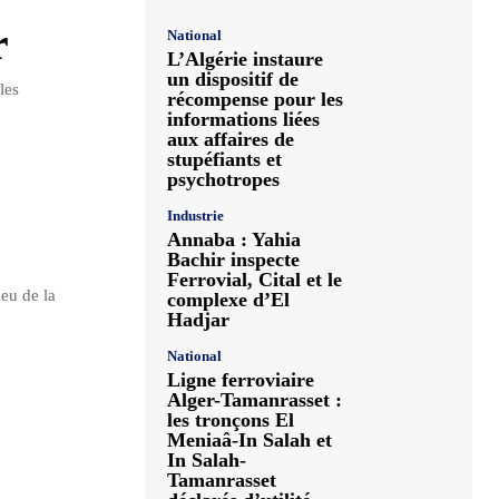
r
National
L’Algérie instaure
un dispositif de
les
récompense pour les
informations liées
aux affaires de
stupéfiants et
psychotropes
Industrie
Annaba : Yahia
Bachir inspecte
Ferrovial, Cital et le
eu de la
complexe d’El
Hadjar
National
Ligne ferroviaire
Alger-Tamanrasset :
les tronçons El
Meniaâ-In Salah et
In Salah-
Tamanrasset