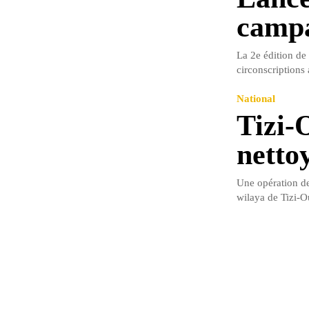
campa
La 2e édition de
circonscriptions 
National
Tizi-
netto
Une opération de
wilaya de Tizi-O