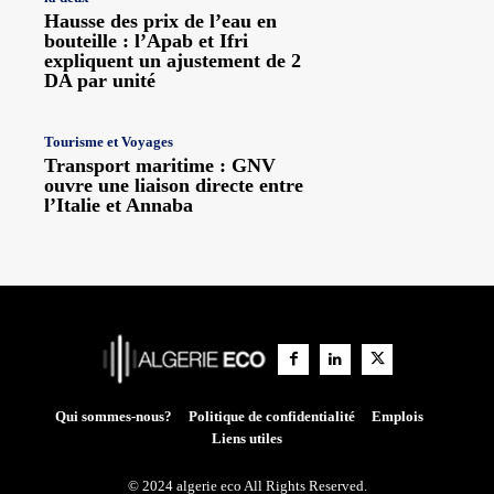
Hausse des prix de l’eau en
bouteille : l’Apab et Ifri
expliquent un ajustement de 2
DA par unité
Tourisme et Voyages
Transport maritime : GNV
ouvre une liaison directe entre
l’Italie et Annaba
Qui sommes-nous?
Politique de confidentialité
Emplois
Liens utiles
© 2024 algerie eco All Rights Reserved.