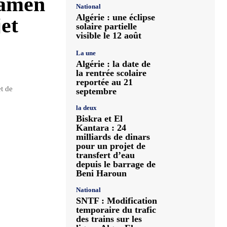
xamen
National
Algérie : une éclipse
jet
solaire partielle
visible le 12 août
La une
Algérie : la date de
la rentrée scolaire
reportée au 21
et de
septembre
la deux
Biskra et El
Kantara : 24
milliards de dinars
pour un projet de
transfert d’eau
depuis le barrage de
Beni Haroun
National
SNTF : Modification
temporaire du trafic
des trains sur les