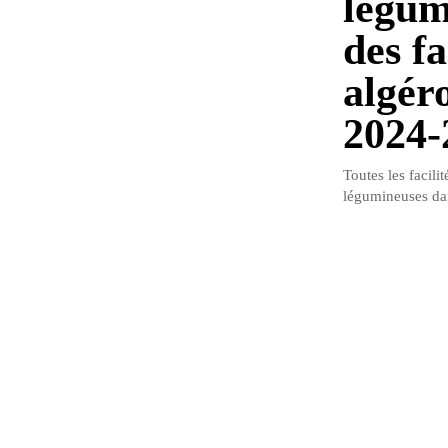
légum
des fa
algéro
2024-
Toutes les facili
légumineuses dan