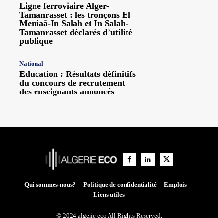
Ligne ferroviaire Alger-
Tamanrasset : les tronçons El
Meniaâ-In Salah et In Salah-
Tamanrasset déclarés d’utilité
publique
National
Education : Résultats définitifs
du concours de recrutement
des enseignants annoncés
Qui sommes-nous?
Politique de confidentialité
Emplois
Liens utiles
© 2024 algerie eco All Rights Reserved.