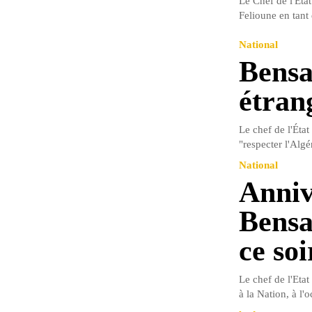
Le Chef de l'Eta
Felioune en tant 
National
Bensa
étrang
Le chef de l'État
"respecter l'Algér
National
Anniv
Bensa
ce soi
Le chef de l'Eta
à la Nation, à l'