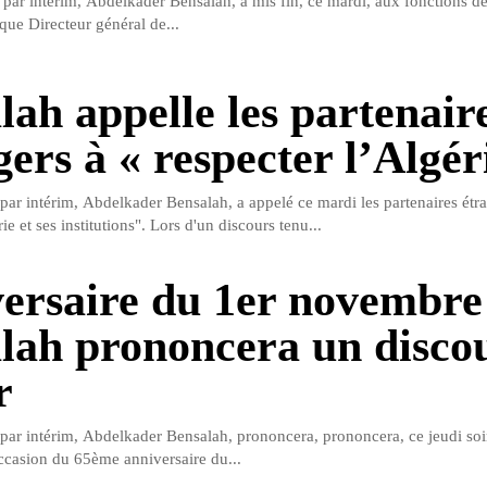
t par intérim, Abdelkader Bensalah, a mis fin, ce mardi, aux fonctions d
que Directeur général de...
lah appelle les partenair
ers à « respecter l’Algér
 par intérim, Abdelkader Bensalah, a appelé ce mardi les partenaires étr
ie et ses institutions". Lors d'un discours tenu...
ersaire du 1er novembre
lah prononcera un disco
r
t par intérim, Abdelkader Bensalah, prononcera, prononcera, ce jeudi soi
occasion du 65ème anniversaire du...