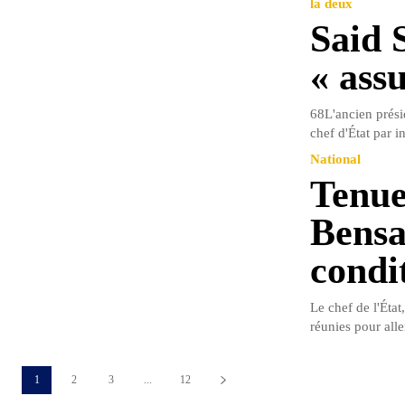
la deux
Said 
« ass
68L'ancien prési
chef d'État par i
National
Tenue 
Bensa
condi
Le chef de l'Éta
réunies pour aller
1
2
3
...
12