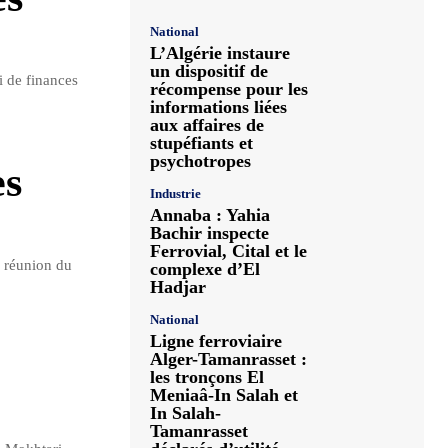
National
L’Algérie instaure
un dispositif de
i de finances
récompense pour les
informations liées
aux affaires de
stupéfiants et
psychotropes
es
Industrie
Annaba : Yahia
Bachir inspecte
Ferrovial, Cital et le
e réunion du
complexe d’El
Hadjar
National
Ligne ferroviaire
Alger-Tamanrasset :
les tronçons El
Meniaâ-In Salah et
In Salah-
Tamanrasset