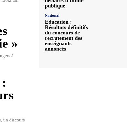
déclarés d’utilité
e Mokhtari
publique
National
Education :
es
Résultats définitifs
du concours de
recrutement des
ie »
enseignants
annoncés
angers à
 :
urs
r, un discours