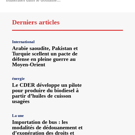
bilatérales dans le domaine...
Derniers articles
International
Arabie saoudite, Pakistan et
Turquie scellent un pacte de
défense en pleine guerre au
Moyen-Orient
énergie
Le CDER développe un pilote
pour produire du biodiesel à
partir d’huiles de cuisson
usagées
La une
Importation de bus : les
modalités de dédouanement et
d’exonération des droits et