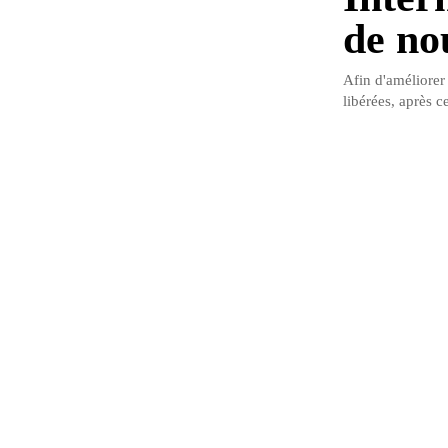
de no
Afin d'améliorer
libérées, après c