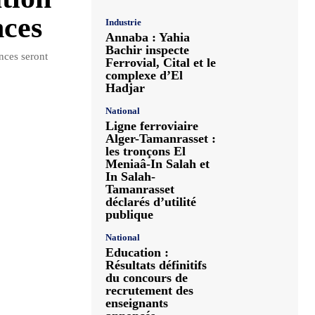
nces
Industrie
Annaba : Yahia
Bachir inspecte
nces seront
Ferrovial, Cital et le
complexe d’El
Hadjar
National
Ligne ferroviaire
Alger-Tamanrasset :
les tronçons El
Meniaâ-In Salah et
In Salah-
Tamanrasset
déclarés d’utilité
publique
National
Education :
Résultats définitifs
du concours de
recrutement des
enseignants