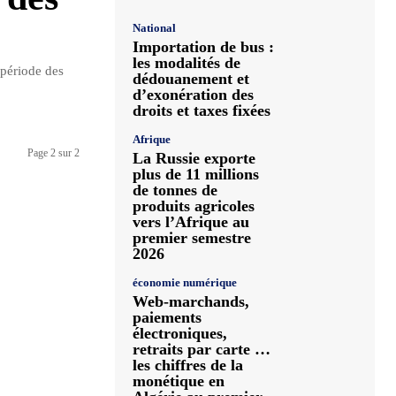
National
Importation de bus :
les modalités de
période des
dédouanement et
d’exonération des
droits et taxes fixées
Afrique
Page 2 sur 2
La Russie exporte
plus de 11 millions
de tonnes de
produits agricoles
vers l’Afrique au
premier semestre
2026
économie numérique
Web-marchands,
paiements
électroniques,
retraits par carte …
les chiffres de la
monétique en