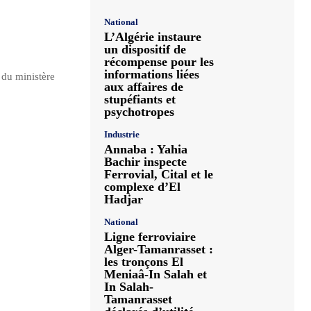
National
L’Algérie instaure
un dispositif de
récompense pour les
informations liées
 du ministère
aux affaires de
stupéfiants et
psychotropes
Industrie
Annaba : Yahia
Bachir inspecte
Ferrovial, Cital et le
complexe d’El
Hadjar
National
Ligne ferroviaire
Alger-Tamanrasset :
les tronçons El
Meniaâ-In Salah et
In Salah-
Tamanrasset