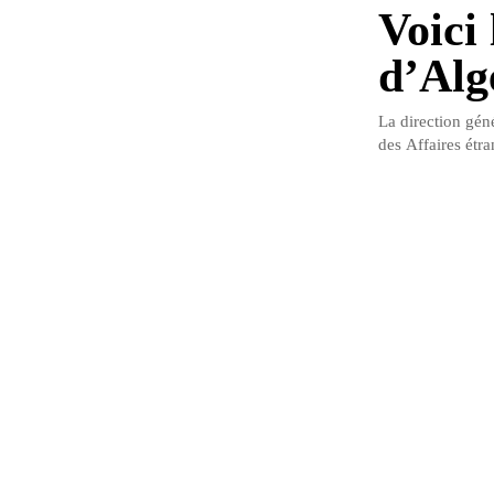
Voici 
d’Alg
La direction géné
des Affaires étra