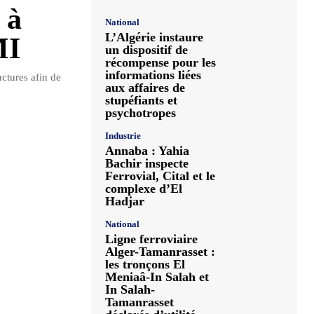
 à
National
L’Algérie instaure
MI
un dispositif de
récompense pour les
informations liées
uctures afin de
aux affaires de
stupéfiants et
psychotropes
Industrie
Annaba : Yahia
Bachir inspecte
Ferrovial, Cital et le
complexe d’El
Hadjar
National
Ligne ferroviaire
Alger-Tamanrasset :
les tronçons El
Meniaâ-In Salah et
In Salah-
Tamanrasset