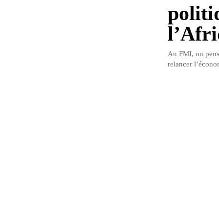
polit
l’Afr
Au FMI, on pense 
relancer l’écono