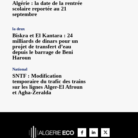
Algérie : la date de la rentrée
scolaire reportée au 21
septembre
la deux
Biskra et El Kantara : 24
milliards de dinars pour un
projet de transfert d’eau
depuis le barrage de Beni
Haroun
National
SNTF : Modification
temporaire du trafic des trains
sur les lignes Alger-El Afroun
et Agha-Zeralda