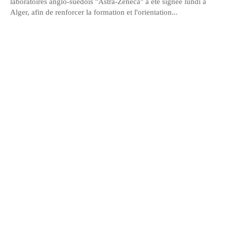
laboratoires anglo-suédois "Astra-Zeneca" a été signée lundi à
Alger, afin de renforcer la formation et l'orientation...