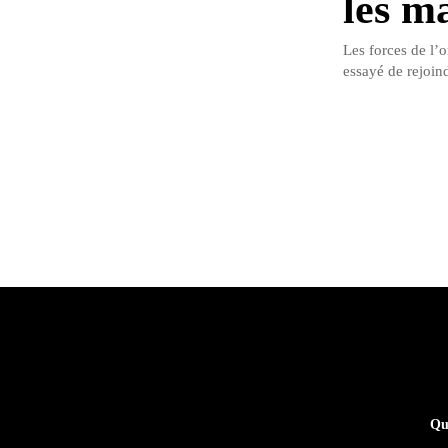
les m
Les forces de l’o
essayé de rejoind
Qu