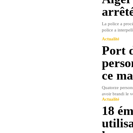
arrêté
La police a procé
police a interpell
Actualité
Port 
perso
ce ma
Quatorze personn
avoir brandi le 
Actualité
18 ém
utili