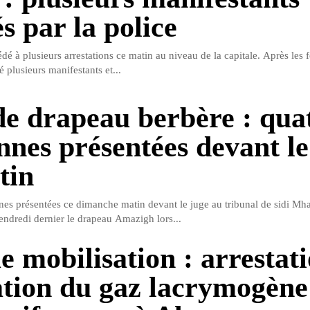
s par la police
dé à plusieurs arrestations ce matin au niveau de la capitale. Après les fo
é plusieurs manifestants et...
de drapeau berbère : qua
nnes présentées devant le
tin
es présentées ce dimanche matin devant le juge au tribunal de sidi M
vendredi dernier le drapeau Amazigh lors...
e mobilisation : arrestati
sation du gaz lacrymogène