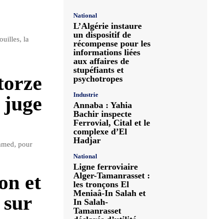
National
L’Algérie instaure
un dispositif de
uilles, la
récompense pour les
informations liées
aux affaires de
stupéfiants et
torze
psychotropes
Industrie
 juge
Annaba : Yahia
Bachir inspecte
Ferrovial, Cital et le
complexe d’El
Hadjar
hamed, pour
National
Ligne ferroviaire
Alger-Tamanrasset :
on et
les tronçons El
Meniaâ-In Salah et
 sur
In Salah-
Tamanrasset