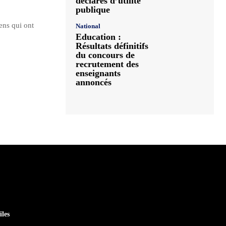
déclarés d’utilité
publique
ens qui ont
National
Education :
Résultats définitifs
du concours de
recrutement des
enseignants
annoncés
iles