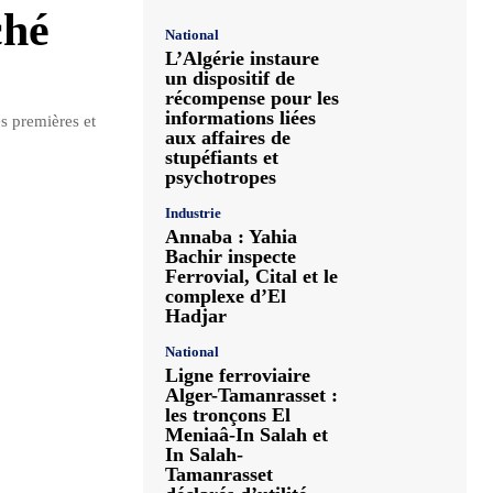
ché
National
L’Algérie instaure
un dispositif de
récompense pour les
informations liées
 premières et
aux affaires de
stupéfiants et
psychotropes
Industrie
Annaba : Yahia
Bachir inspecte
Ferrovial, Cital et le
complexe d’El
Hadjar
National
Ligne ferroviaire
Alger-Tamanrasset :
les tronçons El
Meniaâ-In Salah et
In Salah-
Tamanrasset