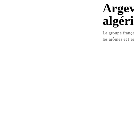
Argev
algér
Le groupe franç
les arômes et l’e