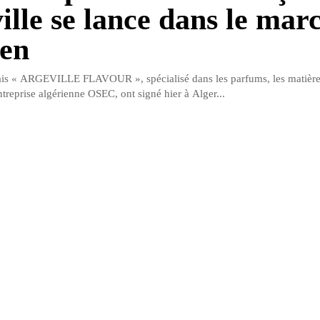
ille se lance dans le mar
ien
ais « ARGEVILLE FLAVOUR », spécialisé dans les parfums, les matières
ntreprise algérienne OSEC, ont signé hier à Alger...