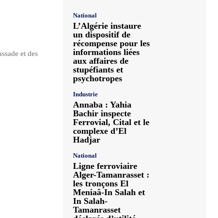
National
L’Algérie instaure
un dispositif de
récompense pour les
informations liées
assade et des
aux affaires de
stupéfiants et
psychotropes
Industrie
Annaba : Yahia
Bachir inspecte
Ferrovial, Cital et le
complexe d’El
Hadjar
National
Ligne ferroviaire
Alger-Tamanrasset :
les tronçons El
Meniaâ-In Salah et
In Salah-
Tamanrasset