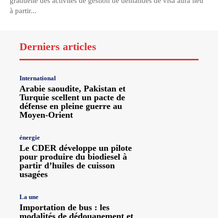
graduelle des activités de gestion de demandes de visa aura lieu
à partir...
Derniers articles
International
Arabie saoudite, Pakistan et
Turquie scellent un pacte de
défense en pleine guerre au
Moyen-Orient
énergie
Le CDER développe un pilote
pour produire du biodiesel à
partir d’huiles de cuisson
usagées
La une
Importation de bus : les
modalités de dédouanement et