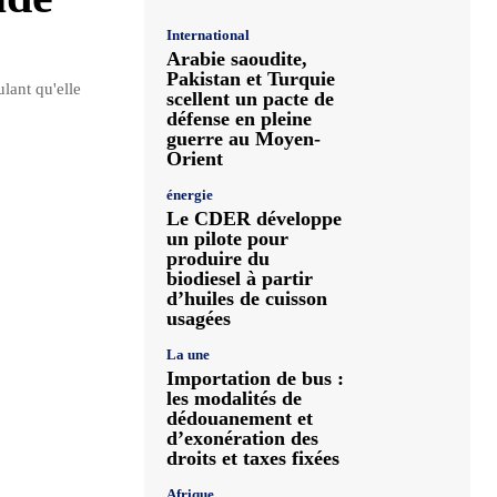
International
Arabie saoudite,
Pakistan et Turquie
lant qu'elle
scellent un pacte de
défense en pleine
guerre au Moyen-
Orient
énergie
Le CDER développe
un pilote pour
produire du
biodiesel à partir
d’huiles de cuisson
usagées
La une
Importation de bus :
les modalités de
dédouanement et
d’exonération des
droits et taxes fixées
Afrique