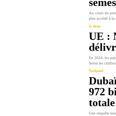
semes
Au cours du premi
plus accédé à la
la deux
UE : 
déliv
En 2024, les pay
Selon les chiffres
National
Dubaï
972 b
totale
Une enquête mené