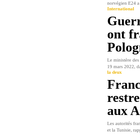
norvégien E24 a 
International
Guerr
ont fr
Polog
Le ministère des
19 mars 2022, d
la deux
Franc
restre
aux A
Les autorités fra
et la Tunisie, rap