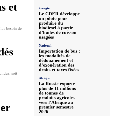
s et
énergie
Le CDER développe
un pilote pour
produire du
biodiesel à partir
plus besoin de
d’huiles de cuisson
usagées
National
dés
Importation de bus :
les modalités de
dédouanement et
d’exonération des
droits et taxes fixées
ondus, soit
Afrique
La Russie exporte
plus de 11 millions
de tonnes de
produits agricoles
vers l’Afrique au
ier
premier semestre
2026