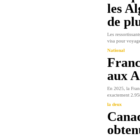
les A
de pl
Les ressortissan
visa pour voyage
National
Franc
aux A
En 2025, la Franc
exactement 2.958
la deux
Canad
obten