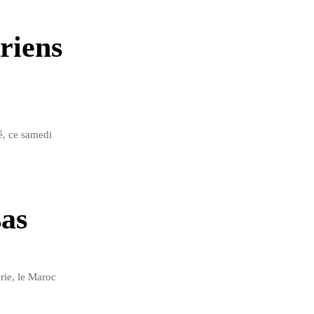
riens
é, ce samedi
sas
érie, le Maroc