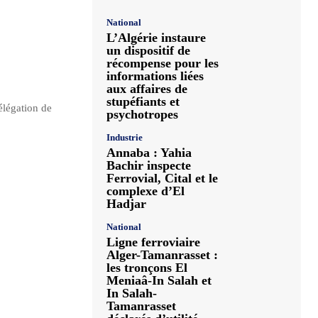
National
L’Algérie instaure
un dispositif de
récompense pour les
informations liées
aux affaires de
stupéfiants et
élégation de
psychotropes
Industrie
Annaba : Yahia
Bachir inspecte
Ferrovial, Cital et le
complexe d’El
Hadjar
National
Ligne ferroviaire
Alger-Tamanrasset :
les tronçons El
Meniaâ-In Salah et
In Salah-
Tamanrasset