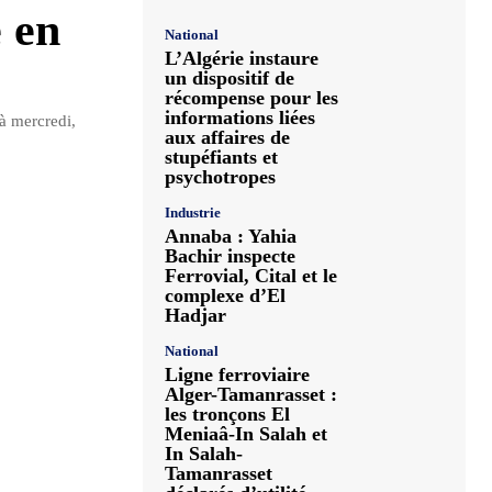
 en
National
L’Algérie instaure
un dispositif de
récompense pour les
informations liées
à mercredi,
aux affaires de
stupéfiants et
psychotropes
Industrie
Annaba : Yahia
Bachir inspecte
Ferrovial, Cital et le
complexe d’El
Hadjar
National
Ligne ferroviaire
Alger-Tamanrasset :
les tronçons El
Meniaâ-In Salah et
In Salah-
Tamanrasset