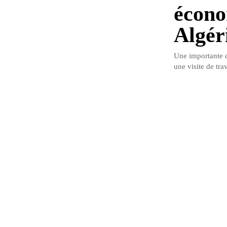
écono
Algér
Une importante d
une visite de trav