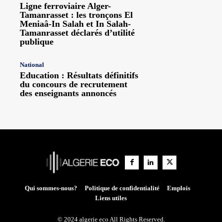
Ligne ferroviaire Alger-
Tamanrasset : les tronçons El
Meniaâ-In Salah et In Salah-
Tamanrasset déclarés d’utilité
publique
National
Education : Résultats définitifs
du concours de recrutement
des enseignants annoncés
Qui sommes-nous?
Politique de confidentialité
Emplois
Liens utiles
© 2024 algerie eco All Rights Reserved.