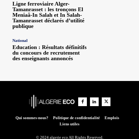
Ligne ferroviaire Alger-
Tamanrasset : les tronçons El
Meniaâ-In Salah et In Salah-
Tamanrasset déclarés d’utilité
publique
National
Education : Résultats définitifs
du concours de recrutement
des enseignants annoncés
Qui sommes-nous?
Politique de confidentialité
Emplois
Liens utiles
© 2024 algerie eco All Rights Reserved.