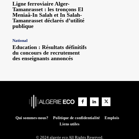
Ligne ferroviaire Alger-
Tamanrasset : les tronçons El
Meniaâ-In Salah et In Salah-
Tamanrasset déclarés d’utilité
publique
National
Education : Résultats définitifs
du concours de recrutement
des enseignants annoncés
Qui sommes-nous?
Politique de confidentialité
Emplois
Liens utiles
© 2024 algerie eco All Rights Reserved.