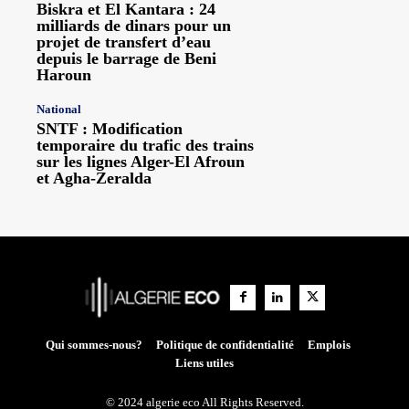
Biskra et El Kantara : 24
milliards de dinars pour un
projet de transfert d’eau
depuis le barrage de Beni
Haroun
National
SNTF : Modification
temporaire du trafic des trains
sur les lignes Alger-El Afroun
et Agha-Zeralda
Qui sommes-nous?
Politique de confidentialité
Emplois
Liens utiles
© 2024 algerie eco All Rights Reserved.