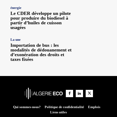
énergie
Le CDER développe un pilote
pour produire du biodiesel à
partir d’huiles de cuisson
usagées
La une
Importation de bus : les
modalités de dédouanement et
d’exonération des droits et
taxes fixées
Qui sommes-nous?
Politique de confidentialité
Emplois
Liens utiles