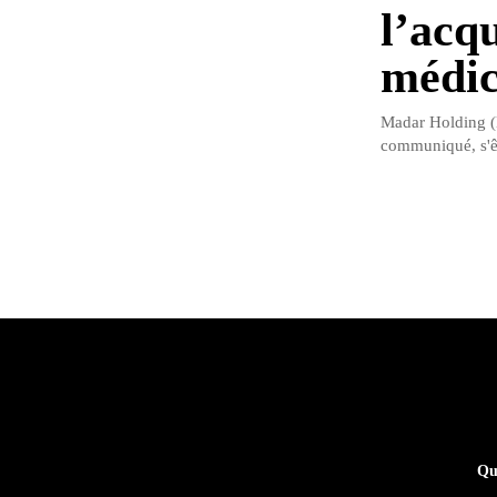
l’acq
médic
Madar Holding (
communiqué, s'êt
Qu