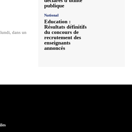
déclarés d’utilité
publique
National
Education :
Résultats définitifs
du concours de
lundi, dans un
recrutement des
enseignants
annoncés
iles