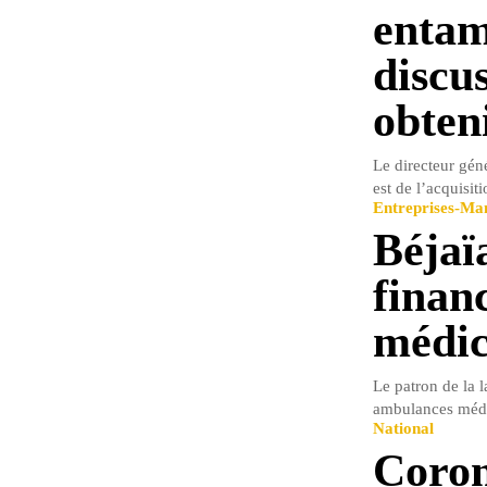
entam
discu
obten
Le directeur géné
est de l’acquisit
Entreprises-M
Béjaï
finan
médic
Le patron de la 
ambulances médica
National
Coron