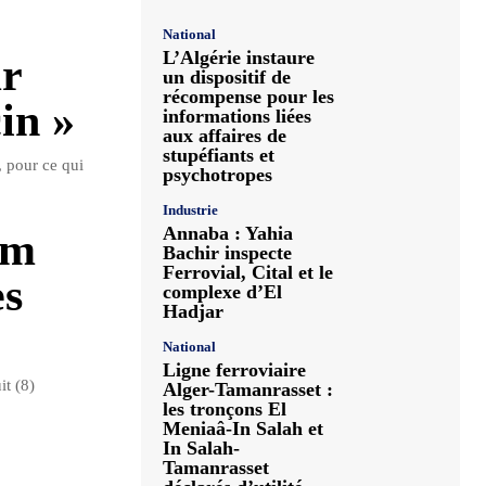
National
L’Algérie instaure
ur
un dispositif de
récompense pour les
in »
informations liées
aux affaires de
stupéfiants et
, pour ce qui
psychotropes
Industrie
Annaba : Yahia
am
Bachir inspecte
Ferrovial, Cital et le
es
complexe d’El
Hadjar
National
Ligne ferroviaire
t (8)
Alger-Tamanrasset :
les tronçons El
Meniaâ-In Salah et
In Salah-
Tamanrasset