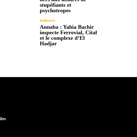
stupéfiants et
psychotropes
Industrie
Annaba : Yahia Bachir
inspecte Ferrovial, Cital
et le complexe d’El
Hadjar
iles