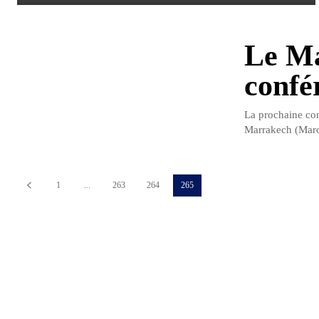
Le Ma
confé
La prochaine con
Marrakech (Maroc
1
...
263
264
265