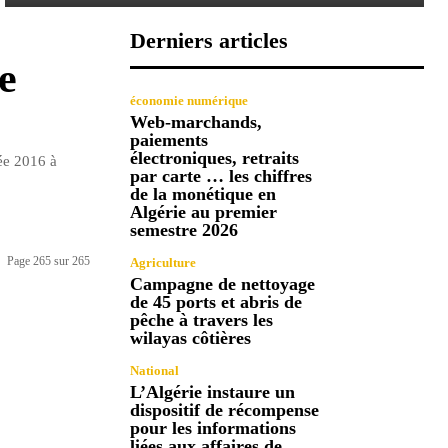
Derniers articles
e
économie numérique
Web-marchands,
paiements
électroniques, retraits
ée 2016 à
par carte … les chiffres
de la monétique en
Algérie au premier
semestre 2026
Page 265 sur 265
Agriculture
Campagne de nettoyage
de 45 ports et abris de
pêche à travers les
wilayas côtières
National
L’Algérie instaure un
dispositif de récompense
pour les informations
liées aux affaires de