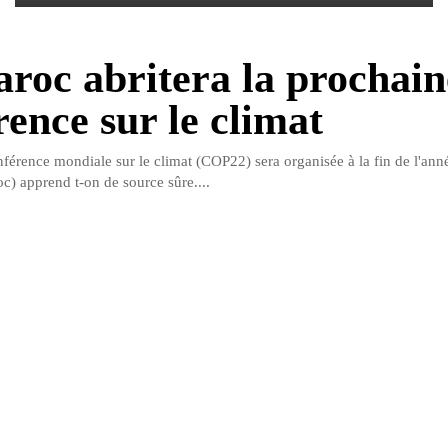
roc abritera la prochain
rence sur le climat
férence mondiale sur le climat (COP22) sera organisée à la fin de l'ann
) apprend t-on de source sûre....