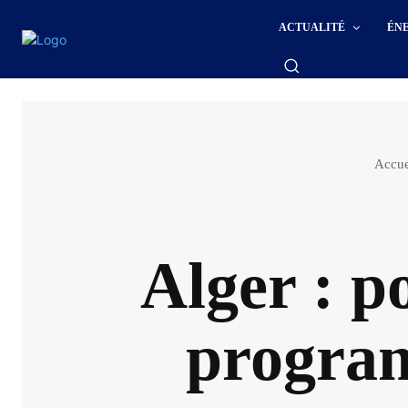
ACTUALITÉ
ÉN
Accue
Alger : p
progra