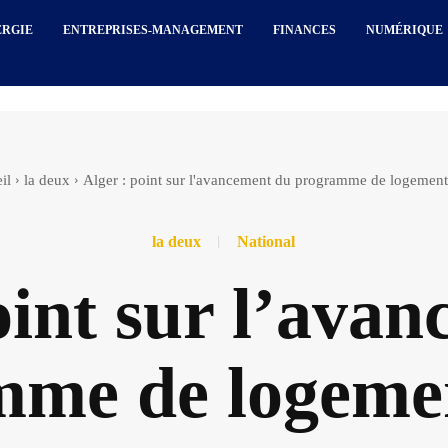
ERGIE
ENTREPRISES-MANAGEMENT
FINANCES
NUMÉRIQUE
il
la deux
Alger : point sur l'avancement du programme de logemen
la deux
National
oint sur l’ava
mme de logeme