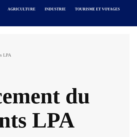
AGRICULTURE
INDUSTRIE
TOURISME ET VOYAGES
ts LPA
ncement du
nts LPA