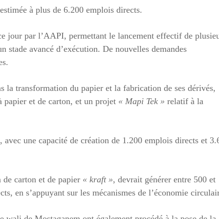
 estimée à plus de 6.200 emplois directs.
 ce jour par l’AAPI, permettant le lancement effectif de plusie
 à un stade avancé d’exécution. De nouvelles demandes
es.
 la transformation du papier et la fabrication de ses dérivés,
 papier et de carton, et un projet
« Mapi Tek »
relatif à la
s, avec une capacité de création de 1.200 emplois directs et 3
 de carton et de papier
« kraft »
, devrait générer entre 500 et
ects, en s’appuyant sur les mécanismes de l’économie circulai
t le wali de Mostaganem ont également procédé à la pose de la