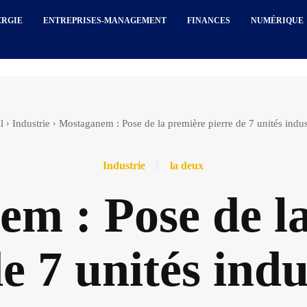
ERGIE
ENTREPRISES-MANAGEMENT
FINANCES
NUMÉRIQUE
l
Industrie
Mostaganem : Pose de la première pierre de 7 unités indust
Industrie
la deux
m : Pose de l
e 7 unités indu