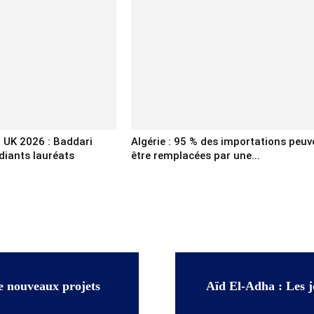
 UK 2026 : Baddari
Algérie : 95 % des importations peuv
udiants lauréats
être remplacées par une...
de nouveaux projets
Aïd El-Adha : Les j