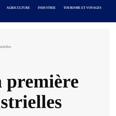
AGRICULTURE
INDUSTRIE
TOURISME ET VOYAGES
rielles
a première
strielles