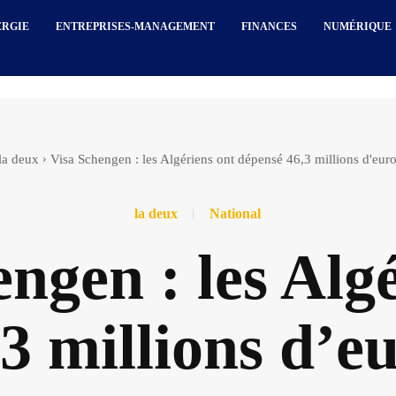
ERGIE
ENTREPRISES-MANAGEMENT
FINANCES
NUMÉRIQUE
la deux
Visa Schengen : les Algériens ont dépensé 46,3 millions d'eur
la deux
National
ngen : les Alg
3 millions d’e