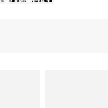
ens
frais de visa
Visa schengen