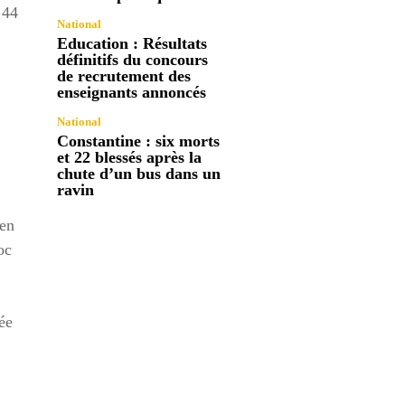
 44
National
Education : Résultats
définitifs du concours
de recrutement des
enseignants annoncés
National
Constantine : six morts
et 22 blessés après la
chute d’un bus dans un
ravin
gen
oc
ée