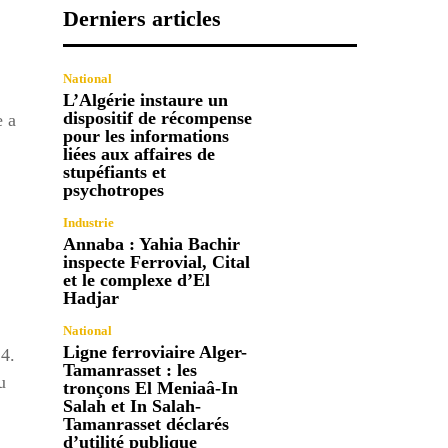
Derniers articles
National
L’Algérie instaure un
dispositif de récompense
e a
pour les informations
liées aux affaires de
stupéfiants et
psychotropes
Industrie
Annaba : Yahia Bachir
inspecte Ferrovial, Cital
et le complexe d’El
Hadjar
National
Ligne ferroviaire Alger-
4.
Tamanrasset : les
u
tronçons El Meniaâ-In
Salah et In Salah-
Tamanrasset déclarés
d’utilité publique