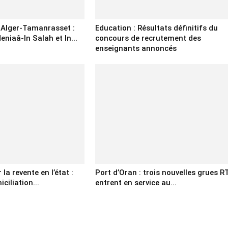
e Alger-Tamanrasset :
Education : Résultats définitifs du
eniaâ-In Salah et In...
concours de recrutement des
enseignants annoncés
la revente en l’état :
Port d’Oran : trois nouvelles grues R
ciliation...
entrent en service au...