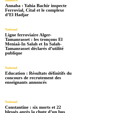
Industrie
Annaba : Yahia Bachir inspecte
Ferrovial, Cital et le complexe
d’El Hadjar
National
Ligne ferroviaire Alger-
Tamanrasset : les tronçons El
Meniaâ-In Salah et In Salah-
Tamanrasset déclarés d’utilité
publique
National
Education : Résultats définitifs du
concours de recrutement des
enseignants annoncés
National
Constantine : six morts et 22
blessés après la chute d’un bus