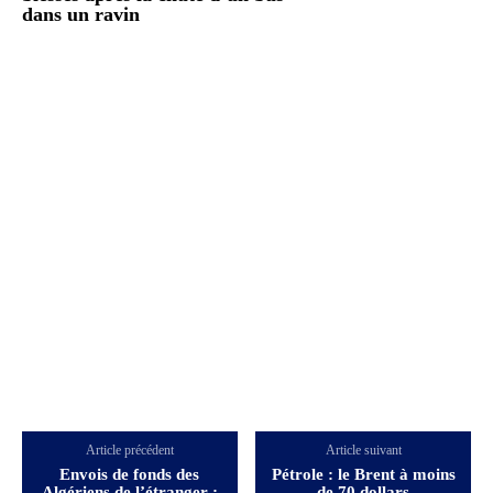
dans un ravin
Article précédent
Article suivant
Envois de fonds des
Pétrole : le Brent à moins
Algériens de l’étranger :
de 70 dollars