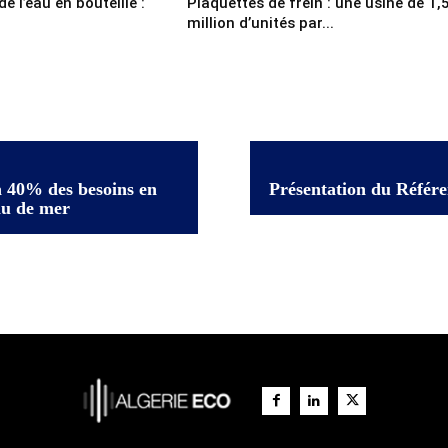
e l’eau en bouteille :
Plaquettes de frein : une usine de 1,
million d’unités par...
à 40% des besoins en
Présentation du Référe
au de mer