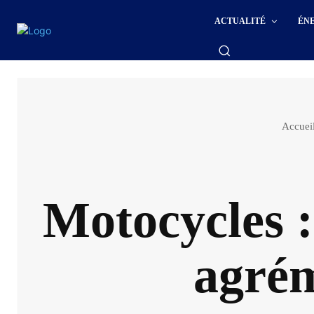
ACTUALITÉ
ÉN
Accuei
Motocycles :
agrém