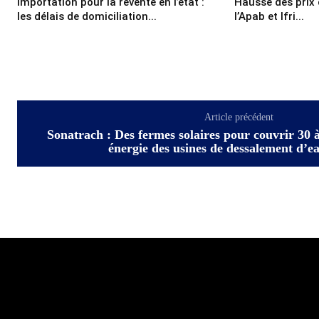
Importation pour la revente en l’état :
Hausse des prix d
les délais de domiciliation...
l’Apab et Ifri...
Article précédent
Sonatrach : Des fermes solaires pour couvrir 30 
énergie des usines de dessalement d’e