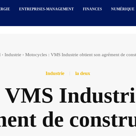
ERGIE
ENTREPRISES-MANAGEMENT
FINANCES
NUMÉRIQUE
l
Industrie
Motocycles : VMS Industrie obtient son agrément de const
Industrie
la deux
 VMS Industri
ent de constr