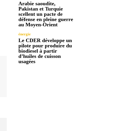
Arabie saoudite,
Pakistan et Turquie
scellent un pacte de
défense en pleine guerre
au Moyen-Orient
énergie
Le CDER développe un
pilote pour produire du
biodiesel à partir
d’huiles de cuisson
usagées