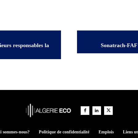
ieurs responsables la
Sonatrach-FAF 
i sommes-nous?
Politique de confidentialité
Emplois
Liens ut