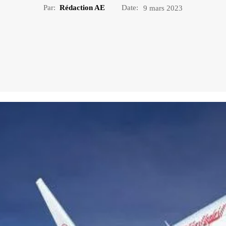
Par:
Rédaction AE
Date:
9 mars 2023