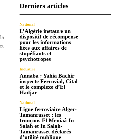
Derniers articles
National
L’Algérie instaure un
dispositif de récompense
la
pour les informations
et
liées aux affaires de
stupéfiants et
psychotropes
Industrie
Annaba : Yahia Bachir
inspecte Ferrovial, Cital
et le complexe d’El
Hadjar
National
Ligne ferroviaire Alger-
Tamanrasset : les
tronçons El Meniaâ-In
Salah et In Salah-
Tamanrasset déclarés
d’utilité publique