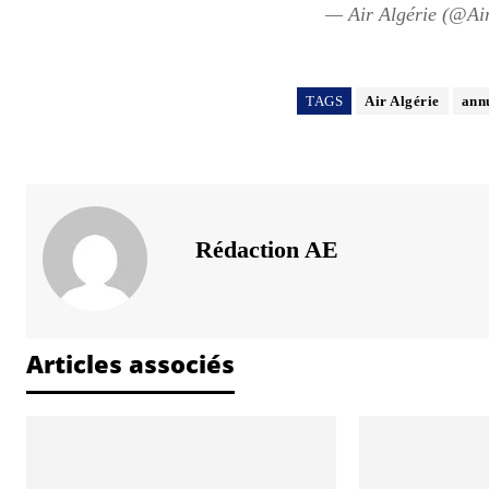
— Air Algérie (@Ai
TAGS
Air Algérie
annu
Rédaction AE
Articles associés