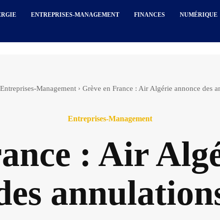
ERGIE
ENTREPRISES-MANAGEMENT
FINANCES
NUMÉRIQUE
Entreprises-Management
Grève en France : Air Algérie annonce des a
Entreprises-Management
ance : Air Alg
des annulation