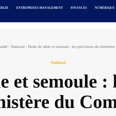
ERGIE
ENTREPRISES-MANAGEMENT
FINANCES
NUMÉRIQUE
alité
National
Huile de table et semoule : les précisions du ministè
National
e et semoule : 
nistère du Co