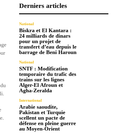
Derniers articles
National
Biskra et El Kantara :
24 milliards de dinars
pour un projet de
age
transfert d’eau depuis le
barrage de Beni Haroun
our
National
SNTF : Modification
temporaire du trafic des
trains sur les lignes
Alger-El Afroun et
 du
Agha-Zeralda
i.
International
Arabie saoudite,
e
Pakistan et Turquie
e.
scellent un pacte de
défense en pleine guerre
au Moyen-Orient