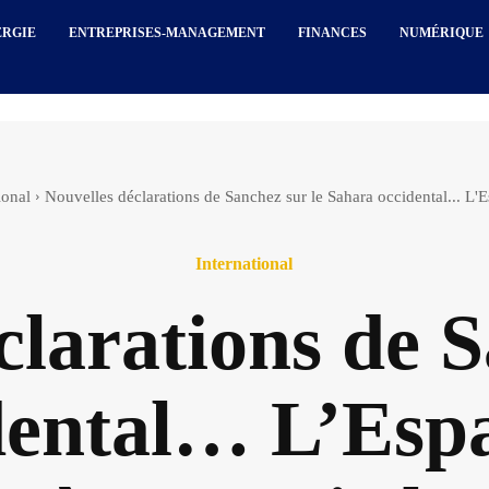
ERGIE
ENTREPRISES-MANAGEMENT
FINANCES
NUMÉRIQUE
ional
Nouvelles déclarations de Sanchez sur le Sahara occidental... L'E
International
clarations de S
ental… L’Espa