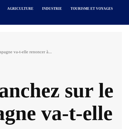
AGRICULTURE
INDUSTRIE
TOURISME ET VOYAGES
spagne va-t-elle renoncer à...
anchez sur le
gne va-t-elle