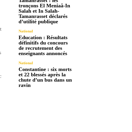
Tamanrasset : les
tronçons El Meniaâ-In
Salah et In Salah-
Tamanrasset déclarés
d’utilité publique
t
National
Education : Résultats
définitifs du concours
de recrutement des
s
enseignants annoncés
National
Constantine : six morts
et 22 blessés après la
c
chute d’un bus dans un
ravin