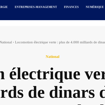
ERGIE
ENTREPRISES-MANAGEMENT
FINANCES
NUMÉRIQUE
National
Locomotion électrique verte : plus de 4.000 milliards de dinar
National
électrique ver
ards de dinars