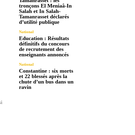
Tamanrasset : les
tronçons El Meniaâ-In
Salah et In Salah-
Tamanrasset déclarés
d’utilité publique
National
Education : Résultats
définitifs du concours
de recrutement des
enseignants annoncés
National
Constantine : six morts
et 22 blessés après la
chute d’un bus dans un
ravin
si