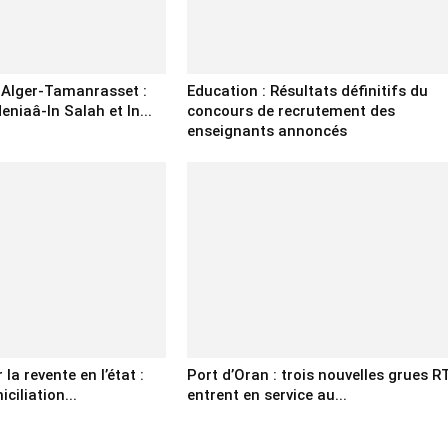
e Alger-Tamanrasset :
Education : Résultats définitifs du
eniaâ-In Salah et In...
concours de recrutement des
enseignants annoncés
la revente en l’état :
Port d’Oran : trois nouvelles grues R
ciliation...
entrent en service au...