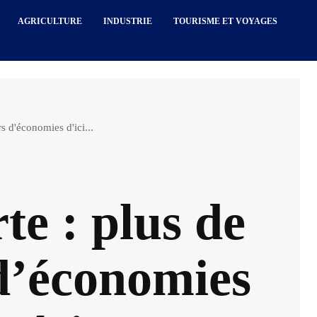
AGRICULTURE
INDUSTRIE
TOURISME ET VOYAGES
s d'économies d'ici...
te : plus de
 d’économies