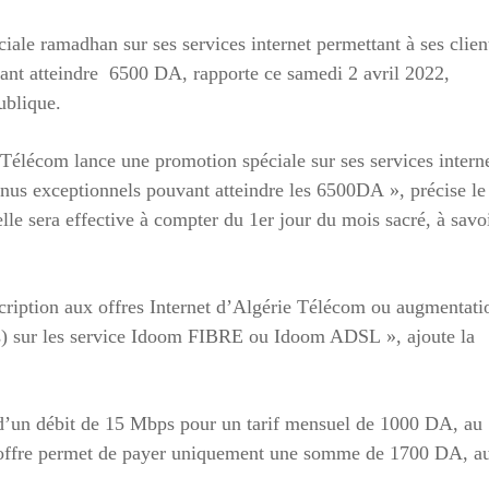
le ramadhan sur ses services internet permettant à ses clien
vant atteindre 6500 DA, rapporte ce samedi 2 avril 2022,
ublique.
élécom lance une promotion spéciale sur ses services interne
 Bonus exceptionnels pouvant atteindre les 6500DA », précise le
e sera effective à compter du 1er jour du mois sacré, à savo
cription aux offres Internet d’Algérie Télécom ou augmentati
urs) sur les service Idoom FIBRE ou Idoom ADSL », ajoute la
a d’un débit de 15 Mbps pour un tarif mensuel de 1000 DA, au
l’offre permet de payer uniquement une somme de 1700 DA, a