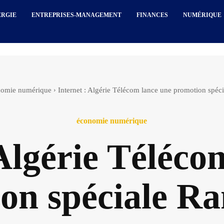
ERGIE
ENTREPRISES-MANAGEMENT
FINANCES
NUMÉRIQUE
nomie numérique
Internet : Algérie Télécom lance une promotion spé
économie numérique
 Algérie Téléco
on spéciale 