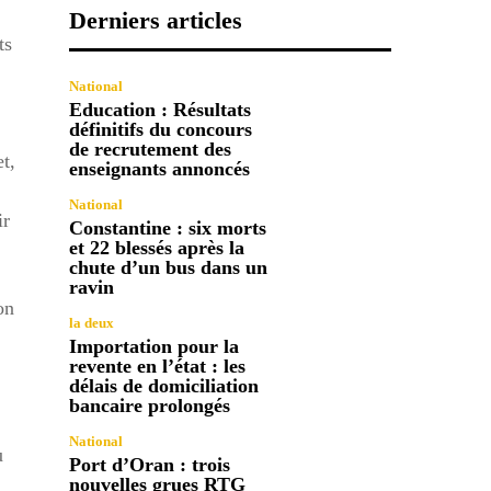
Derniers articles
ts
National
Education : Résultats
définitifs du concours
de recrutement des
t,
enseignants annoncés
National
ir
Constantine : six morts
et 22 blessés après la
chute d’un bus dans un
ravin
on
la deux
Importation pour la
revente en l’état : les
délais de domiciliation
bancaire prolongés
National
u
Port d’Oran : trois
nouvelles grues RTG