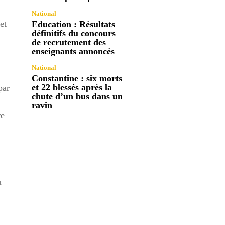
National
et
Education : Résultats
définitifs du concours
de recrutement des
enseignants annoncés
National
Constantine : six morts
et 22 blessés après la
par
chute d’un bus dans un
ravin
re
u