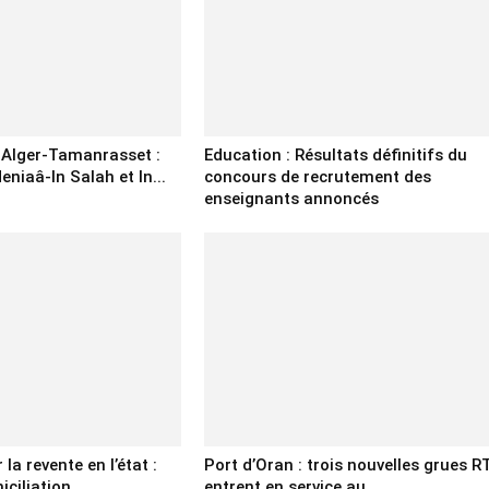
e Alger-Tamanrasset :
Education : Résultats définitifs du
eniaâ-In Salah et In...
concours de recrutement des
enseignants annoncés
la revente en l’état :
Port d’Oran : trois nouvelles grues R
ciliation...
entrent en service au...