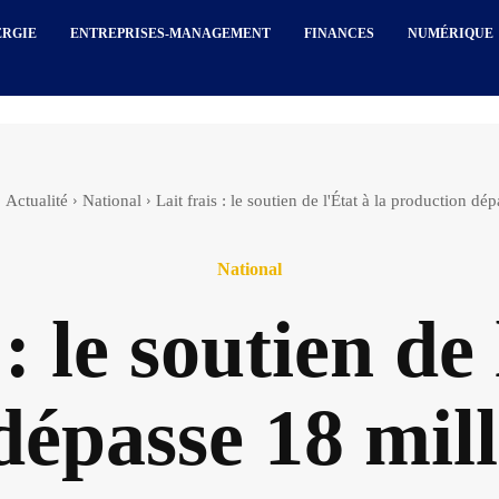
ERGIE
ENTREPRISES-MANAGEMENT
FINANCES
NUMÉRIQUE
Actualité
National
Lait frais : le soutien de l'État à la production dép
National
 : le soutien de 
dépasse 18 mil