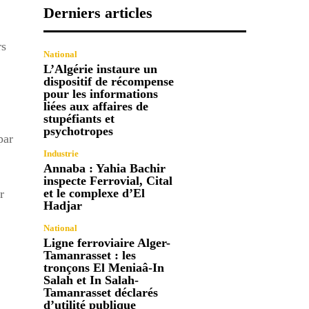
Derniers articles
rs
National
L’Algérie instaure un
dispositif de récompense
pour les informations
liées aux affaires de
stupéfiants et
psychotropes
par
Industrie
Annaba : Yahia Bachir
inspecte Ferrovial, Cital
et le complexe d’El
r
Hadjar
National
Ligne ferroviaire Alger-
Tamanrasset : les
tronçons El Meniaâ-In
Salah et In Salah-
Tamanrasset déclarés
d’utilité publique