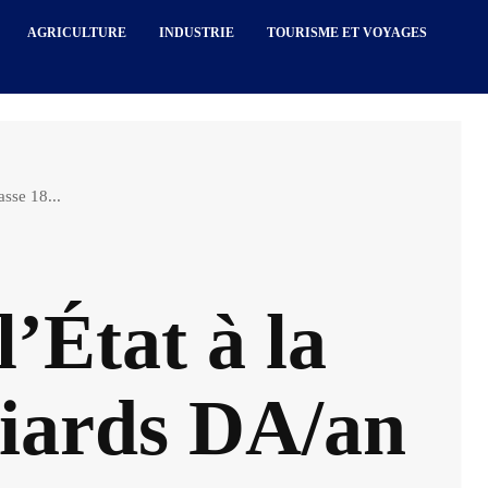
AGRICULTURE
INDUSTRIE
TOURISME ET VOYAGES
asse 18...
l’État à la
liards DA/an