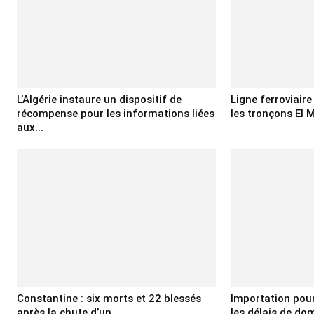
L’Algérie instaure un dispositif de
Ligne ferroviair
récompense pour les informations liées
les tronçons El M
aux...
Constantine : six morts et 22 blessés
Importation pour 
après la chute d’un...
les délais de domi