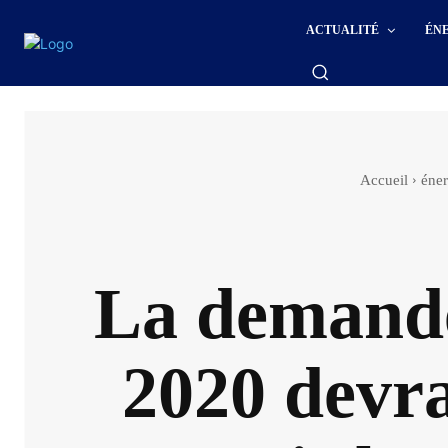
ACTUALITÉ
ÉN
Accueil
éner
La demande 
2020 devra