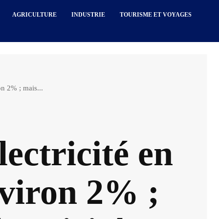
AGRICULTURE
INDUSTRIE
TOURISME ET VOYAGES
n 2% ; mais...
ectricité en
nviron 2% ;