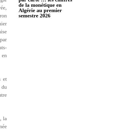
de la monétique en
rée,
Algérie au premier
iron
semestre 2026
mier
mise
 par
ats-
% en
s et
x du
ntre
, la
nnée