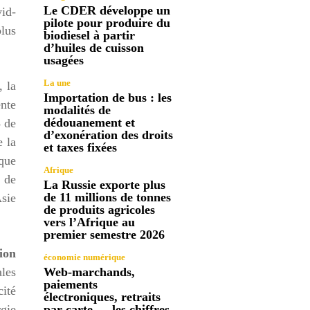
Le CDER développe un
vid-
pilote pour produire du
lus
biodiesel à partir
d’huiles de cuisson
usagées
La une
 la
Importation de bus : les
nte
modalités de
dédouanement et
5 de
d’exonération des droits
e la
et taxes fixées
aque
Afrique
 de
La Russie exporte plus
de 11 millions de tonnes
Asie
de produits agricoles
vers l’Afrique au
premier semestre 2026
ion
économie numérique
ales
Web-marchands,
paiements
cité
électroniques, retraits
rgie
par carte … les chiffres