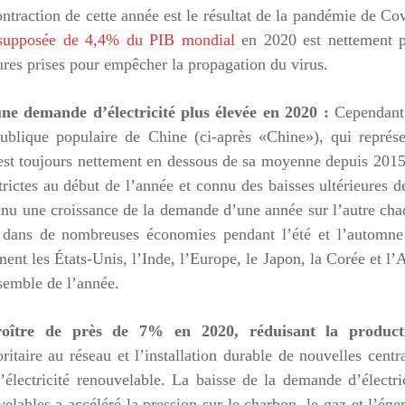
ntraction de cette année est le résultat de la pandémie de Co
 supposée de 4,4% du PIB mondial
en 2020 est nettement p
res prises pour empêcher la propagation du virus.
ne demande d’électricité plus élevée en 2020 :
Cependant,
lique populaire de Chine (ci-après «Chine»), qui représe
est toujours nettement en dessous de sa moyenne depuis 201
ictes au début de l’année et connu des baisses ultérieures d
onnu une croissance de la demande d’une année sur l’autre ch
e dans de nombreuses économies pendant l’été et l’automne
t les États-Unis, l’Inde, l’Europe, le Japon, la Corée et l’
nsemble de l’année.
 croître de près de 7% en 2020, réduisant la product
ritaire au réseau et l’installation durable de nouvelles centr
’électricité renouvelable. La baisse de la demande d’électri
lables a accéléré la pression sur le charbon, le gaz et l’éne