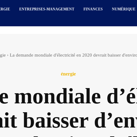
ERGIE
ENTREPRISES-MANAGEMENT
FINANCES
NUMÉRIQUE
gie
La demande mondiale d'électricité en 2020 devrait baisser d'enviro
énergie
mondiale d’él
it baisser d’e